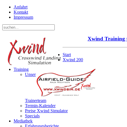
Anfahrt
Kontakt
Impressum
Xwind
Training
Start
Xwind 200
Training
Unser
Trainerteam
Termin-Kalender
Preise Xwind Simulator
Specials
Mediathek
Erfahrungsberichte