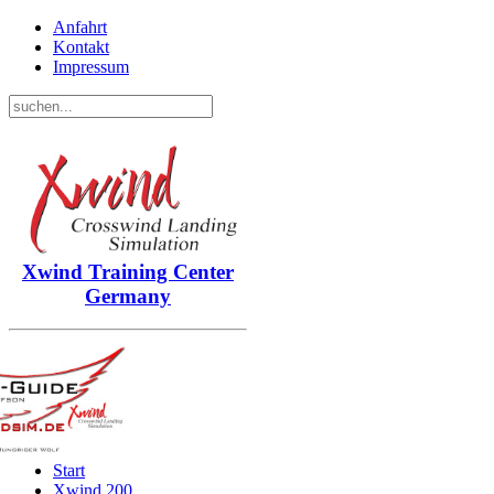
Anfahrt
Kontakt
Impressum
Xwind
Training Center
Germany
Start
Xwind 200