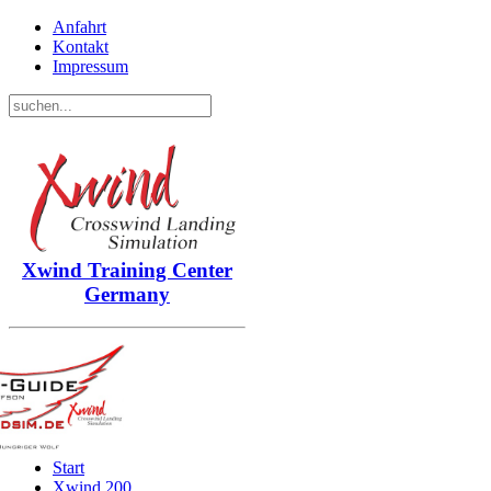
Anfahrt
Kontakt
Impressum
Xwind
Training Center
Germany
Start
Xwind 200