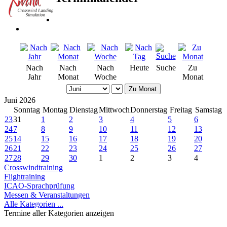
Nach
Nach
Nach
Heute
Suche
Zu
Jahr
Monat
Woche
Monat
Zu Monat
Juni 2026
Sonntag
Montag
Dienstag
Mittwoch
Donnerstag
Freitag
Samstag
23
31
1
2
3
4
5
6
24
7
8
9
10
11
12
13
25
14
15
16
17
18
19
20
26
21
22
23
24
25
26
27
27
28
29
30
1
2
3
4
Crosswindtraining
Flightraining
ICAO-Sprachprüfung
Messen & Veranstaltungen
Alle Kategorien ...
Termine aller Kategorien anzeigen