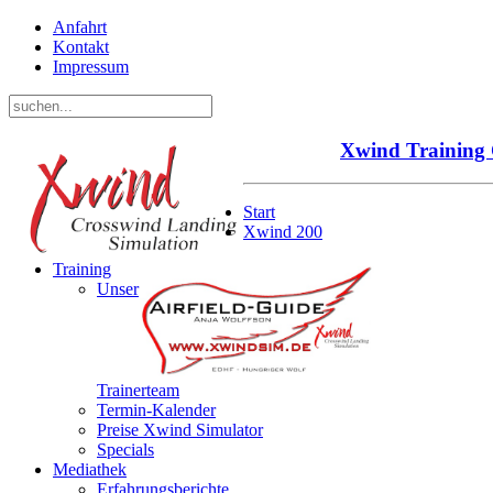
Anfahrt
Kontakt
Impressum
Xwind
Training
Start
Xwind 200
Training
Unser
Trainerteam
Termin-Kalender
Preise Xwind Simulator
Specials
Mediathek
Erfahrungsberichte