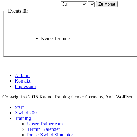
Zu Monat
Events für
Keine Termine
Anfahrt
Kontakt
Impressum
Copyright © 2015 Xwind Training Center Germany, Anja Wolffson
Start
Xwind 200
Training
Unser Trainerteam
Termin-Kalender
Preise Xwind Simulator