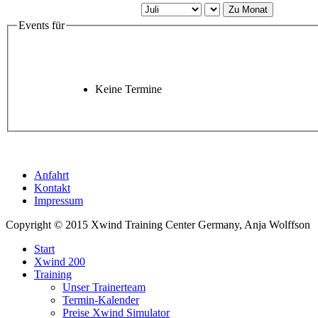
Zu Monat
Events für
Keine Termine
Anfahrt
Kontakt
Impressum
Copyright © 2015 Xwind Training Center Germany, Anja Wolffson
Start
Xwind 200
Training
Unser Trainerteam
Termin-Kalender
Preise Xwind Simulator