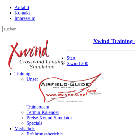
Anfahrt
Kontakt
Impressum
Xwind
Training
Start
Xwind 200
Training
Unser
Trainerteam
Termin-Kalender
Preise Xwind Simulator
Specials
Mediathek
Erfahrungsberichte